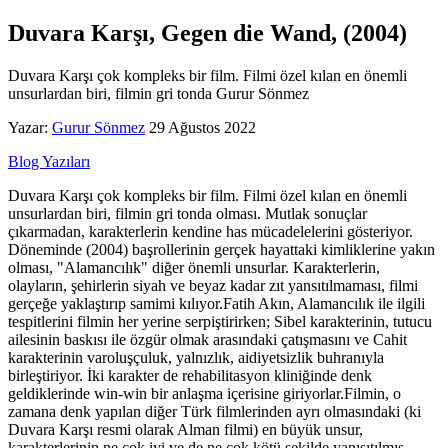
Duvara Karşı, Gegen die Wand, (2004)
Duvara Karşı çok kompleks bir film. Filmi özel kılan en önemli
unsurlardan biri, filmin gri tonda Gurur Sönmez
Yazar:
Gurur Sönmez
29 Ağustos 2022
Blog Yazıları
Duvara Karşı çok kompleks bir film. Filmi özel kılan en önemli unsurlardan biri, filmin gri tonda olması. Mutlak sonuçlar çıkarmadan, karakterlerin kendine has mücadelelerini gösteriyor. Döneminde (2004) başrollerinin gerçek hayattaki kimliklerine yakın olması, "Alamancılık" diğer önemli unsurlar. Karakterlerin, olayların, şehirlerin siyah ve beyaz kadar zıt yansıtılmaması, filmi gerçeğe yaklaştırıp samimi kılıyor.Fatih Akın, Alamancılık ile ilgili tespitlerini filmin her yerine serpiştirirken; Sibel karakterinin, tutucu ailesinin baskısı ile özgür olmak arasındaki çatışmasını ve Cahit karakterinin varoluşçuluk, yalnızlık, aidiyetsizlik buhranıyla birleştiriyor. İki karakter de rehabilitasyon kliniğinde denk geldiklerinde win-win bir anlaşma içerisine giriyorlar.Filmin, o zamana denk yapılan diğer Türk filmlerinden ayrı olmasındaki (ki Duvara Karşı resmi olarak Alman filmi) en büyük unsur, karakterlerinin ne çok iyi ve de ne çok kötü şekilde yanısıtılmış olması. Neyse o. Burada salt gerçekliğe yaklaşmanın filmi sıkabilme ihtimalini Akın, dinamik kurgu ve sahne geçişleriyle geçiştirmiş. Bazı sahneler, kullanılan müziklerin üzerinde o kadar klip havasında duruyor ki o kısmı alıp, müziğin resmi klibi olarak dağıtıma koyabilirsiniz.Cahit karakterinin, filmin başında hayatını sonlandırmak istemesini düşünecek olursak bu karakterin ya da bu karakterin yansıttığı gerçeğin bir insanın kendi kendine, diğer şartlar ve durumlardan daha fazla zarar verecek potansiyelinin olduğunu söyleyebiliriz. Vücudumuz, her türlü hayatta kalma güdüsüne göre şekillenmiş /evrimleşmiş. Buna rağmen ilk sahne, Cahit'in kasti olarak arabayı duvara çarpmasıyla başlıyor. Fatih Akın, bu sahneyle Cahit'in hayatının tamamen yaşanılmaz halde olduğunu ekonomik bir şekilde anlatıyor.Sibel karakteri için durum farklı. O, Cahit'in aksine yaşamdan zevk alıyor ve motivasyonsuzluk içinde değil. Tam aksine, zevklerinin ve arzularının, ailesi tarafından engellenmesine karşı kendisine zarar veriyor. Hayatta kalmak için, hayatını sonlandıracak eylemler yapacak kadar yaşama sevdalısı.Film boyunca "Türk-Alman, Alamancı" temalarına uygun sahneler, anektodlar, olaylar, durumlar var tabii. Fatih Akın da "Alamancı" olduğu için bu sahneler oldukça samimi ve renkli.Ancak filmin odaklandığı ana hikaye, hayat dolu bir karakterin, hayattan zevk al(a)mayan bir karakterle ilk başta zorunluluktan, daha sonra da keyfi olarak birleşmesini göstererek karakterlerin bireysel çabalarını sunmak.Bu birleşmeden en fazla Cahit olumlu yönde etkileniyor. Aşık oluyor, hayattan zevk almaya başlıyor. Küçük detayların keyifli olabileceğini görüyor; ancak Sibel, bastırmak zorunda olduğu arzularını rahatça yaşayabilmek için evlilik anahtarıyla dilediği arzu kapılarını bir bir açarken, Cahit'in hapise girmesiyle çok kısa sürede hayatının yine aynı kabusa döneceğini düşündüğünden kendine zarar veriyor. Öz kıyım demiyorum. Çünkü, bir-kaç kez yapılan bu eylem, bazı insanların kollarına faça atması gibi duyguları fiziksel acıyla bastırma eylemi haline gelmiş durumda.Tabii asıl sorun ne? Asıl sorun, gazetenin, cinayet haberini verirken Sibel ve Cahit evliliğinin içinde yaşanan çok eşlilik ve buna bağlı kıskançlık haberini vermesi... Sanırım... Sanırım çünkü Almancam yok ve hatırladığım kadarıyla detaylı bir altyazı da yoktu. Kıskançlık cinayeti gibi bir şey hatırlıyorum. Yine sanıyorum orada bütün detaylar yazıyor ki baba, kızını tam anlamıyla siliyor. Fotoğraflarını yakıyor. Şimdi burada kafamda bazı sorular oluştu. Film 2004 yapımı. Aşağıda alıntıladığım kaynakların yorumlandığı seneye göre yakın bir tarihte. O döneme ve o döneme kadarki Almanya'daki Türklerin analizlerine bakalım."...Sarrazin gibi düşünenlerin 1960 ve 1970’lerde gelenlerde entegrasyon sorunu daha fazla olduğunu, 3. kuşaklarda bunun azaldığını, Almanca dilini konuşabildiklerini ve Alman toplumuyla daha fazla yakınlaşma sağladıklarını belirtmektedirler. Türklerin entegrasyon sorunu Türkiye’nin AB üyeliğini ve Türkiye’nin imajını etkilemektedir. Entegrasyonun sadece dil bilmek olmadığını Fransa’daki mağrip ve Afrika kökenli göçmenlerden farklı olarak, Almanya’da yaşayan Türklerin sistemle ve rejimle problemlerinin olmadığını bu konuda uyumlu yaşadıklarını ve entegrasyondan neyin anlaşılması gerektiği yönündeki sorumuza, meselenin dilin ötesinde kültürel olduğunu, dinin bu konuda etkili olduğunu Almanya’ya gelen İtalyan ve Uzakdoğululardan ziyade Türklerde ve Araplarda bu sorunların daha fazla yaşanmasının bundan kaynakladığı şeklinde cevaplar verilmektedir. Türklerin diğer İslam ülkelerinden gelen göçmenlere göre radikal eğilimlerinin olmadığına da dikkat çekilmektedir. 61 Bazıları ise her ülkede olduğu gibi Fransa’da da sosyal problemlerin olduğunu, medyanın bu olayları gereğinden çok yansıtması bu konudaki olumsuz algılamalara yol açtığını belirtmektedirler. 62 AB kamuoyunun Türkiye’nin imajıyla ilgili algılamalarda özellikle Almanya’da yaşayan Türk toplumunun önemli misyon üstlenmeleri gerektiği yönünde düşünceler vardır. Almanya’da vatandaş olmuş olanlar birlikte yaklaşık 3,2 milyon civarında Türk yaşamaktadır. Bunların önemli kısmı esnaf veya işçi statüsünde çalışırken az bir kısmı da işveren olarak çalışmaktadırlar. Diğer yabancılara oranla sayıca çoğunlukta olmalarına ve çok sayıda dernekleri olmasına rağmen aralarında işbirliği ve koordinasyon bulunmaması, Türkiye’yle ilgili konularda lobi faaliyetlerinde bulunmamaları, Türkiye’nin Avrupa’da olumsuz imajının silinmemesinde etken olduğu düşünülmektedir. 63 Bununla birlikte Almanya’da yaşayan Türklere olumlu bakanlar da bulunmaktadır. FDP uluslararası ilişkiler yetkilisi Helmut Metzner, her ne kadar Almanya’daki Türklerin geleneksel özelliklerini sürdürdüklerinden dolayı İstanbul’da yaşayanlardan farklı olsa da bunların Alman toplumuna yönelik zararlarının olmadığı, sistemle uyumlu oldukları, alman toplumuna karıştıkları, çeşitli alanlarda iş yaptıkları ve mesleklerini sürdürerek ekonomiye katkı sağladıkları, bu da entegrasyonu kolaylaştırdığını savunmaktadır."Direkt alıntı: Dalar, M. , Ayhan, V. & Ataman, M. (2012). ALMANYA’DAKİ TÜRKİYE ALGISI: SAHA ARAŞTIRMASINA DAYALI BİR ANALİZ . Journal of Management and Economics Research , 10 (18) , 33-47Tevfik Başer'in filmi olan 40m2 Almanya'sı aslında ilk kuşağın Almanya ile olan taşra-metropol-batı kültürü-anadolu kültürü çatışmasını anlatan ilk ve en iyi filmlerden biri olarak önem arz etmesi bakımından izlemenizi tavsiye ederim. 40m2 Almanya filminin geçtiği tarihinden (86) diğer filmin tarihine (2004) aynı kuşağın çok da değişmediğini görmüşken, 2. kuşağın ise yarı yarıya entegre olup kendi aralarında zıtlaşabildiğini, 2. kuşak olan Sibel ve abisi üzerinden görüyoruz. Sahi 3. nesil ne yapıyor, onların hikayeleri nasıl ilerliyor acaba?Buradaki yorumda dikkatimi çeken, günümüzde de yurtdışından gelen ve ülkenin gündemi üzerine yorum yapan gurbetçi/alamancı/Türk-Almanların en büyük problemleri Türkiye'yi, Almanya standartlarında yaşayarak idealize etmeleri. Burada kişisel bir anekdotumu anlatmak isterim. 2008'de İngiltere'de, haftalık 100-150 Pound'a çalışıp; biriktirdiğim paralarla İstanbul'a geldiğimde rahatça para harcamanın, İstanbul'un konforlu yerlerinde olmanın keyfini o zaman bile aldığımı hatırlıyorum.Verna Von Eicken'in makalesi filmin sosyolojik boyuttaki en iyi ve ender incelemelerinden biri:"...Duvara Karşı’nın İstanbul temsili, Türkiye'nin idealize edilmiş bir temsilinden büyük ölçüde kaçınıyor. Akın, Naficy tarafından analiz edilen "diaspora film yapımcılarının çalışmalarında sıklıkla efsanevi, ilkel bir vatan olarak işlenen "anavatan" tasvirini karmaşıklaştırdığını söylüyor. İstanbul'un görsel temsili, şehrin klişe görüntülerini bir doğu cenneti olarak göstermektedir..."...Bir grup müzisyen, İstanbul'un en büyük camisinin resimli kartpostal görüntüsünün önünde..."Bu gözlemde Akın, oryantalist öğelerini filme ekleyerek, batı seyircisinin her zaman beklediği İstanbul tasvirine cevap vermiş oluyor aslında; ama Akın, İstanbul böyle kartpostaldaki gibi bir şehir değil diyerek İstanbul, Türkiye sahnelerinde şehrin kompleksliğini ortaya koyuyor. İstanbul tasviri Sibel'in kişisel gelişimini gözler önüne seriyor. İstanbul, başlangıçta Sibel'in etnik anavatanıyla olan bağını, yalnızlık ve umutsuzluk duygularını gösteren bir anonimlik ve düşmanlık odağıdır. Filmin sonunda, Sibel'in güneşli ve dostane bir İstanbul'a bakan görüntüleri, Sibel'in hayatı üzerinde elde ettiği kontrolü görselleştirir. Sibel hem en karanlık saatlerini hem de en büyük mutluluğunu İstanbul'da yaşar. Aynı zamanda, Sibel'in kendini keşfetme süreci Hamburg'da başlar ve İstanbul'a taşınması kasıtlı değil, tesadüfidir. Her iki kahraman da nihayetinde Almanya yerine Türkiye'de yaşamayı seçse de, Duvara Karşı, göçün başarısızlığını ilan etmekten çok, hem Türk hem de Alman kültürlerinde büyüyen veya yaşayan insanların karşılaştığı zorlukları ve fırsatları tasvir ediyor. Batılı yaşam tarzını, tüm erdemleri ve tuzaklarıyla deneyimlemenin, karakterlerin kimliklerini nasıl şekillendirdiğini ve etnik anavatanlarına ilişkin algılarını nasıl etkilediğini gösteriyor. Cahit, birinci kuşak göçmen olarak doğduğu yerin romantik imajını korurken, Sibel'in Türkiye ile güçlü bağları yoktur. Sadece belirli bir gruba ait gelenekleri ve aile yapılarını bilir. Ailesinin Almanya'da uygulamaya devam ettiği Türkiye'deki zaman ve yer, anne babasının muhtemelen 1960'larda veya 1970'lerde terk ettiği Zonguldak şehri. Duvara Karşı, bu 1. nesil göçmen karakterleri aracılığıyla, on yıllardır Almanya'da yaşayan, ancak kültürel bütünlüklerini korumak için Alman toplumunun liberalleşmesini görmezden gelen Türk-Alman ailelerdeki arkaik aile yapılarının kalıcılığını sorunsallaştırıyor ve bu nedenle kadın kurtuluşu, Almanya'dakinden daha muhafazakar. Türkiye'de yaşayan birçok aile. Ailesinin baskıcı ataerkil bakış açısının Sibel'in Almanya'da yaşadığı kadın eşitliğiyle yüzleşmesi, babasına ve erkek kardeşine karşı isyanının temelini oluşturur.Aslında yazıda akademik nicel olarak aradığım (a